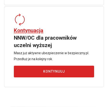
Kontynuacja
NNW/OC dla pracowników
uczelni wyższej
Masz już aktywne ubezpieczenie w bezpieczny.pl.
Przedłuż je na kolejny rok.
KONTYNUUJ