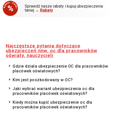
Rabaty - Zniżki
%
Sprawdź nasze rabaty i kupuj ubezpieczenia
taniej →
Rabaty
Najczęstsze pytania dotyczące
ubezpieczeń nnw, oc dla pracowników
oświaty, nauczycieli
Gdzie działa ubezpieczenie OC dla pracowników
placówek oświatowych?
Kim jest poszkodowany w OC?
Jaki wybrać wariant ubezpieczenia oc dla
pracowników placówek oświatowych?
Kiedy można kupić ubezpieczenie oc dla
pracowników placówek oświatowych?