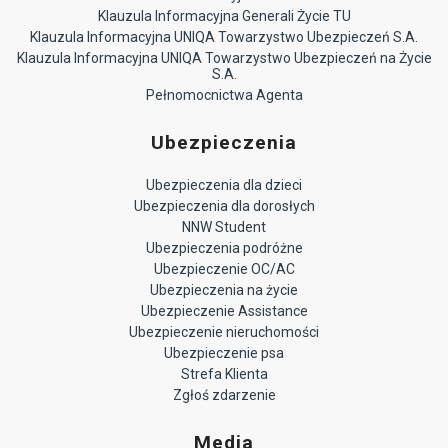
Klauzula Informacyjna Generali Życie TU
Klauzula Informacyjna UNIQA Towarzystwo Ubezpieczeń S.A.
Klauzula Informacyjna UNIQA Towarzystwo Ubezpieczeń na Życie
S.A.
Pełnomocnictwa Agenta
Ubezpieczenia
Ubezpieczenia dla dzieci
Ubezpieczenia dla dorosłych
NNW Student
Ubezpieczenia podróżne
Ubezpieczenie OC/AC
Ubezpieczenia na życie
Ubezpieczenie Assistance
Ubezpieczenie nieruchomości
Ubezpieczenie psa
Strefa Klienta
Zgłoś zdarzenie
Media