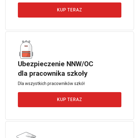
KUP TERAZ
Ubezpieczenie NNW/OC
dla pracownika szkoły
Dla wszystkich pracowników szkół
KUP TERAZ