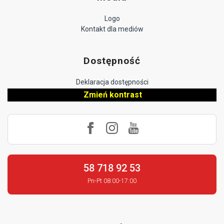
Logo
Kontakt dla mediów
Dostępność
Deklaracja dostępności
Zmień kontrast
58 718 92 53
Pn-Pt 08:00-17:00