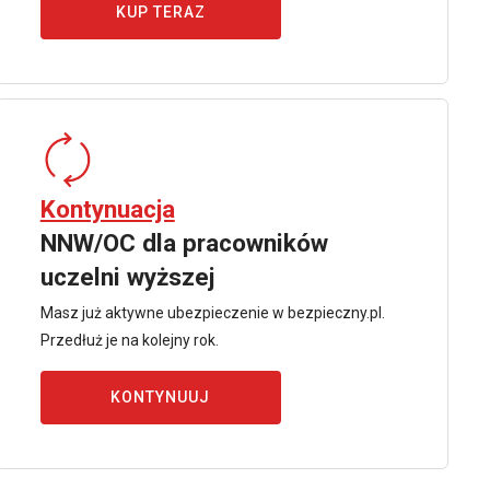
KUP TERAZ
Kontynuacja
NNW/OC dla pracowników
uczelni wyższej
Masz już aktywne ubezpieczenie w bezpieczny.pl.
Przedłuż je na kolejny rok.
KONTYNUUJ