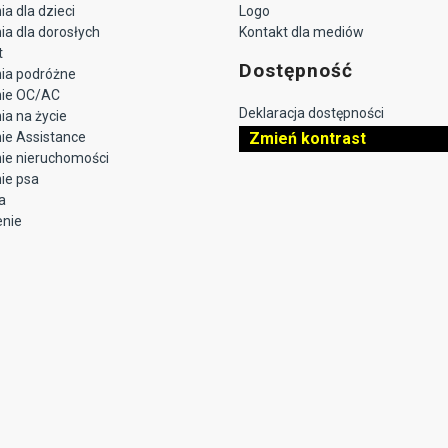
a dla dzieci
Logo
a dla dorosłych
Kontakt dla mediów
t
Dostępność
ia podróżne
nie OC/AC
Deklaracja dostępności
a na życie
ie Assistance
Zmień kontrast
ie nieruchomości
ie psa
a
enie