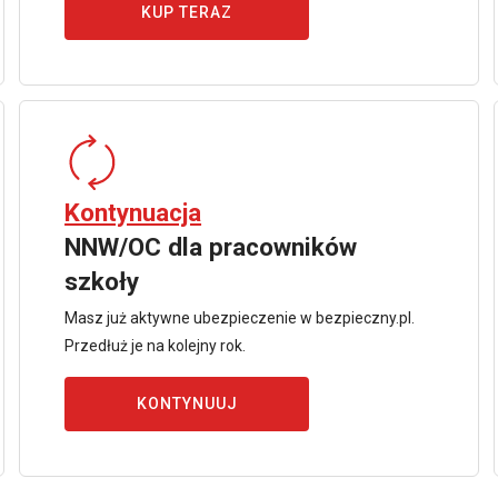
KUP TERAZ
Kontynuacja
NNW/OC dla pracowników
szkoły
Masz już aktywne ubezpieczenie w bezpieczny.pl.
Przedłuż je na kolejny rok.
KONTYNUUJ