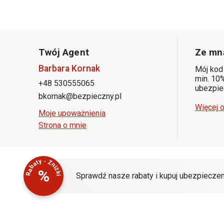
Twój Agent
Ze mną
Barbara Kornak
Mój kod
min. 10%
+48 530555065
ubezpiec
bkornak@bezpieczny.pl
Więcej o
Moje upoważnienia
Strona o mnie
Rabaty - Zniżki
%
Sprawdź nasze rabaty i kupuj ubezpieczen