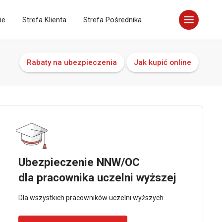
ie
Strefa Klienta
Strefa Pośrednika
Rabaty na ubezpieczenia
Jak kupić online
Ubezpieczenie NNW/OC
dla pracownika uczelni wyższej
Dla wszystkich pracowników uczelni wyższych