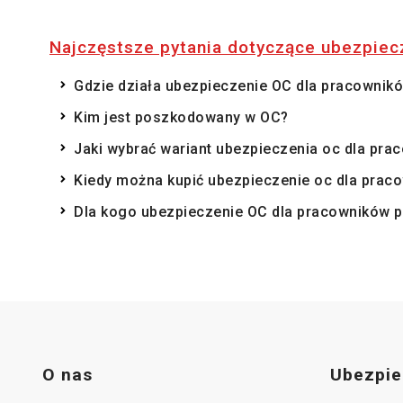
Najczęstsze pytania dotyczące ubezpiecz
Gdzie działa ubezpieczenie OC dla pracowni
Kim jest poszkodowany w OC?
Jaki wybrać wariant ubezpieczenia oc dla pr
Kiedy można kupić ubezpieczenie oc dla pra
Dla kogo ubezpieczenie OC dla pracowników 
O nas
Ubezpie