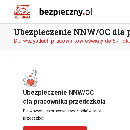
Ubezpieczenie NNW/OC dla 
Dla wszystkich pracowników oświaty do 67 roku
Ubezpieczenie NNW/OC
dla pracownika przedszkola
Dla wszystkich pracowników złobków oraz
przedszkoli