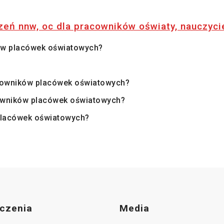
eń nnw, oc dla pracowników oświaty, nauczycie
ków placówek oświatowych?
acowników placówek oświatowych?
cowników placówek oświatowych?
placówek oświatowych?
czenia
Media