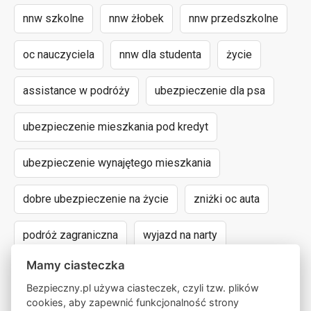
nnw szkolne
nnw żłobek
nnw przedszkolne
oc nauczyciela
nnw dla studenta
życie
assistance w podróży
ubezpieczenie dla psa
ubezpieczenie mieszkania pod kredyt
ubezpieczenie wynajętego mieszkania
dobre ubezpieczenie na życie
zniżki oc auta
podróż zagraniczna
wyjazd na narty
Mamy ciasteczka
assistance dla aut powyżej 15 lat
Bezpieczny.pl używa ciasteczek, czyli tzw. plików
cookies, aby zapewnić funkcjonalność strony
następstwa nieszczęśliwych wypadków