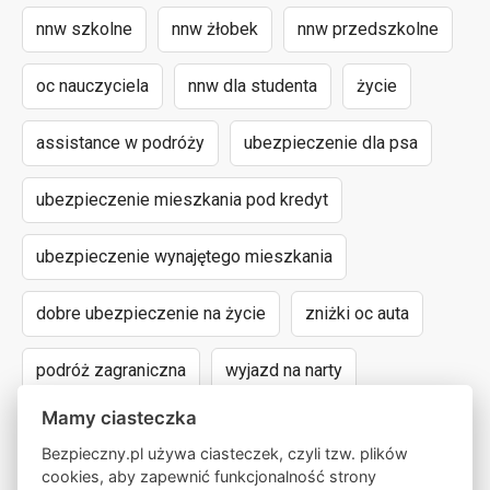
nnw szkolne
nnw żłobek
nnw przedszkolne
oc nauczyciela
nnw dla studenta
życie
assistance w podróży
ubezpieczenie dla psa
ubezpieczenie mieszkania pod kredyt
ubezpieczenie wynajętego mieszkania
dobre ubezpieczenie na życie
zniżki oc auta
podróż zagraniczna
wyjazd na narty
Mamy ciasteczka
assistance dla aut powyżej 15 lat
Bezpieczny.pl używa ciasteczek, czyli tzw. plików
cookies, aby zapewnić funkcjonalność strony
następstwa nieszczęśliwych wypadków