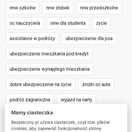
nnw szkolne
nnw żłobek
nnw przedszkolne
oc nauczyciela
nnw dla studenta
życie
assistance w podróży
ubezpieczenie dla psa
ubezpieczenie mieszkania pod kredyt
ubezpieczenie wynajętego mieszkania
dobre ubezpieczenie na życie
zniżki oc auta
podróż zagraniczna
wyjazd na narty
Mamy ciasteczka
assistance dla aut powyżej 15 lat
Bezpieczny.pl używa ciasteczek, czyli tzw. plików
cookies, aby zapewnić funkcjonalność strony
następstwa nieszczęśliwych wypadków