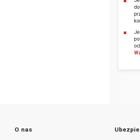
Je
do
pr
ko
Je
po
oc
Wz
O nas
Ubezpie