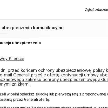
Zgłoś zdarzen
 ubezpieczenia komunikacyjne
uacja ubezpieczenia
wny Kliencie
dni przed końcem ochrony ubezpieczeniowej polisy k
e-mail Generali prześle ofertę kontynuacji umowy ub
czasowego zakresu ochrony ubezpieczeniowej, aktual
nymi zniżkami.
żeli w pełni opłacisz składkę lub pierwszą ratę z proponowanej 
zesłaną przez Generali ofertę;