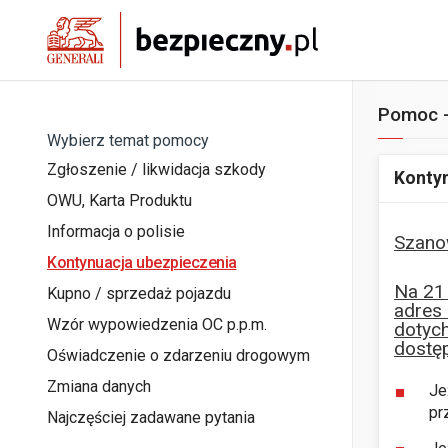
Pomoc -
Wybierz temat pomocy
Zgłoszenie / likwidacja szkody
Kontyn
OWU, Karta Produktu
Informacja o polisie
Szano
Kontynuacja ubezpieczenia
Na 21 
Kupno / sprzedaż pojazdu
adres 
Wzór wypowiedzenia OC p.p.m.
dotych
dostęp
Oświadczenie o zdarzeniu drogowym
Zmiana danych
Je
pr
Najczęściej zadawane pytania