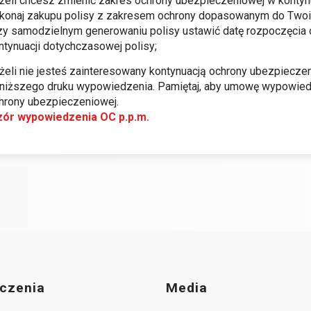
żeli chcesz zmienić zakres ochrony ubezpieczeniowej w kontyn
konaj zakupu polisy z zakresem ochrony dopasowanym do Twoich p
zy samodzielnym generowaniu polisy ustawić datę rozpoczęcia 
ntynuacji dotychczasowej polisy;
żeli nie jesteś zainteresowany kontynuacją ochrony ubezpiecz
niższego druku wypowiedzenia. Pamiętaj, aby umowę wypowied
hrony ubezpieczeniowej.
ór wypowiedzenia OC p.p.m.
czenia
Media