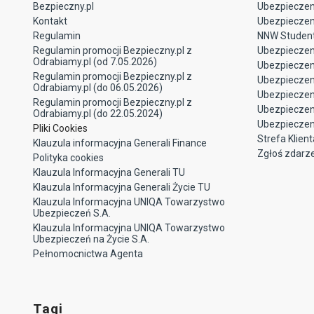
Bezpieczny.pl
Ubezpieczeni
Kontakt
Ubezpieczeni
Regulamin
NNW Studen
Regulamin promocji Bezpieczny.pl z
Ubezpieczen
Odrabiamy.pl (od 7.05.2026)
Ubezpiecze
Regulamin promocji Bezpieczny.pl z
Ubezpieczeni
Odrabiamy.pl (do 06.05.2026)
Ubezpieczen
Regulamin promocji Bezpieczny.pl z
Ubezpieczen
Odrabiamy.pl (do 22.05.2024)
Ubezpieczen
Pliki Cookies
Strefa Klient
Klauzula informacyjna Generali Finance
Zgłoś zdarz
Polityka cookies
Klauzula Informacyjna Generali TU
Klauzula Informacyjna Generali Życie TU
Klauzula Informacyjna UNIQA Towarzystwo
Ubezpieczeń S.A.
Klauzula Informacyjna UNIQA Towarzystwo
Ubezpieczeń na Życie S.A.
Pełnomocnictwa Agenta
Tagi