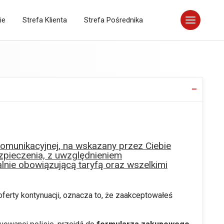
ie
Strefa Klienta
Strefa Pośrednika
omunikacyjnej, na wskazany przez Ciebie
ezpieczenia, z uwzględnieniem
nie obowiązującą taryfą oraz wszelkimi
oferty kontynuacji, oznacza to, że zaakceptowałeś