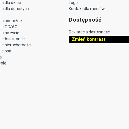
a dla dzieci
Logo
a dla dorosłych
Kontakt dla mediów
t
Dostępność
ia podróżne
nie OC/AC
Deklaracja dostępności
a na życie
ie Assistance
Zmień kontrast
ie nieruchomości
ie psa
a
enie