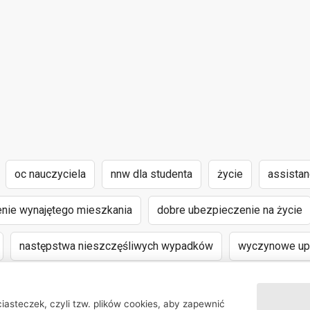
oc nauczyciela
nnw dla studenta
życie
assista
nie wynajętego mieszkania
dobre ubezpieczenie na życie
następstwa nieszczęśliwych wypadków
wyczynowe upr
iasteczek, czyli tzw. plików cookies, aby zapewnić