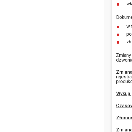
wł
Dokume
w 
po
zł
Zmiany 
dzwoni
Zmiana
rejestr
produkcj
Wykup 
Czasow
Złomow
Zmiana