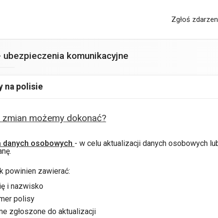
Zgłoś zdarzen
 ubezpieczenia komunikacyjne
 na polisie
h zmian możemy dokonać?
 danych osobowych
- w celu aktualizacji danych osobowych l
anę.
 powinien zawierać:
ię i nazwisko
mer polisy
ne zgłoszone do aktualizacji