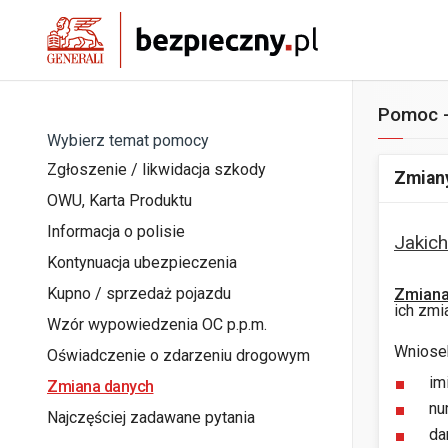
Pomoc -
Wybierz temat pomocy
Zgłoszenie / likwidacja szkody
Zmiany
OWU, Karta Produktu
Informacja o polisie
Jakic
Kontynuacja ubezpieczenia
Kupno / sprzedaż pojazdu
Zmiana
ich zmi
Wzór wypowiedzenia OC p.p.m.
Wniosek
Oświadczenie o zdarzeniu drogowym
im
Zmiana danych
nu
Najczęściej zadawane pytania
da