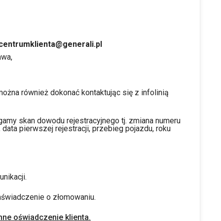
centrumklienta@generali.pl
awa,
ożna również dokonać kontaktując się z infolinią
amy skan dowodu rejestracyjnego tj. zmiana numeru
data pierwszej rejestracji, przebieg pojazdu, roku
nikacji.
zaświadczenie o złomowaniu.
ne oświadczenie klienta.