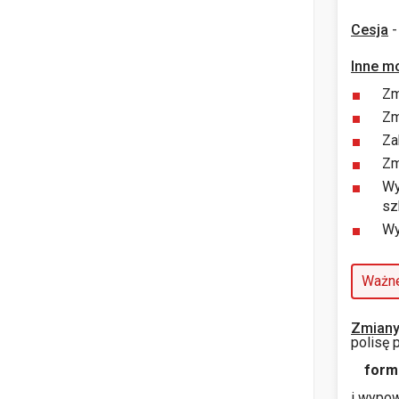
Cesja
-
Inne mo
Zm
Zm
Za
Zm
Wy
sz
Wy
Ważne
Zmiany
polisę 
form
i wypow