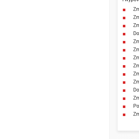
Zm
Zm
Zm
Do
Zm
Zm
Zm
Zm
Zm
Zm
Do
Zm
Po
Zm