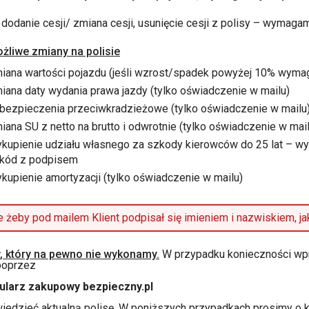
 dodanie cesji/ zmiana cesji, usunięcie cesji z polisy – wyma
żliwe zmiany na polisie
iana wartości pojazdu (jeśli wzrost/spadek powyżej 10% wym
iana daty wydania prawa jazdy (tylko oświadczenie w mailu)
bezpieczenia przeciwkradzieżowe (tylko oświadczenie w mailu
iana SU z netto na brutto i odwrotnie (tylko oświadczenie w mail
kupienie udziału własnego za szkody kierowców do 25 lat – wy
kód z podpisem
kupienie amortyzacji (tylko oświadczenie w mailu)
 żeby pod mailem Klient podpisał się imieniem i nazwiskiem, jak
, który na pewno nie wykonamy.
W przypadku konieczności wp
poprzez
ularz zakupowy bezpieczny.pl
iedzieć aktualną polisę. W poniższych przypadkach prosimy o ko