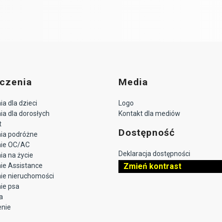
czenia
Media
a dla dzieci
Logo
a dla dorosłych
Kontakt dla mediów
t
Dostępność
ia podróżne
nie OC/AC
Deklaracja dostępności
a na życie
ie Assistance
Zmień kontrast
ie nieruchomości
ie psa
a
enie