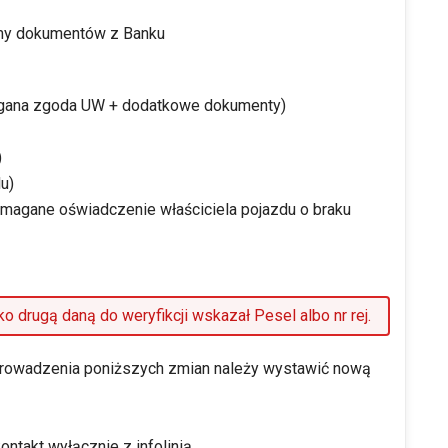
gamy dokumentów z Banku
agana zgoda UW + dodatkowe dokumenty)
)
u)
magane oświadczenie właściciela pojazdu o braku
o drugą daną do weryfikcji wskazał Pesel albo nr rej.
rowadzenia poniższych zmian należy wystawić nową
ntakt wyłącznie z infolinią.