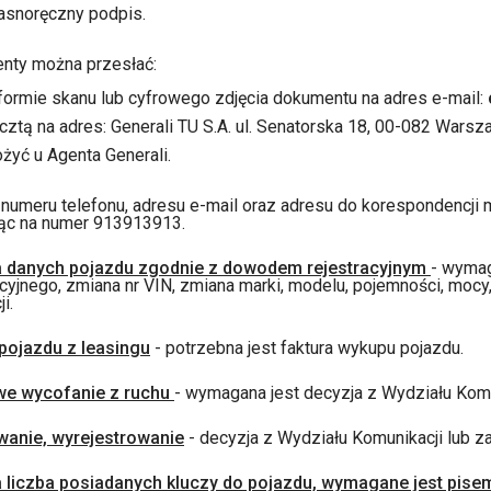
asnoręczny podpis.
nty można przesłać:
formie skanu lub cyfrowego zdjęcia dokumentu na adres e-mail:
cztą na adres: Generali TU S.A. ul. Senatorska 18, 00-082 Warsz
ożyć u Agenta Generali.
numeru telefonu, adresu e-mail oraz adresu do korespondencji m
ąc na numer 913913913.
 danych pojazdu zgodnie z dowodem rejestracyjnym
- wymag
acyjnego, zmiana nr VIN, zmiana marki, modelu, pojemności, mocy, 
i.
pojazdu z leasingu
- potrzebna jest faktura wykupu pojazdu.
e wycofanie z ruchu
- wymagana jest decyzja z Wydziału Komu
anie, wyrejestrowanie
- decyzja z Wydziału Komunikacji lub 
 liczba posiadanych kluczy do pojazdu, wymagane jest pisem