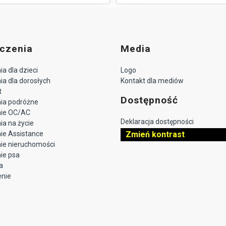
czenia
Media
a dla dzieci
Logo
a dla dorosłych
Kontakt dla mediów
t
Dostępność
ia podróżne
nie OC/AC
Deklaracja dostępności
a na życie
ie Assistance
Zmień kontrast
ie nieruchomości
ie psa
a
enie