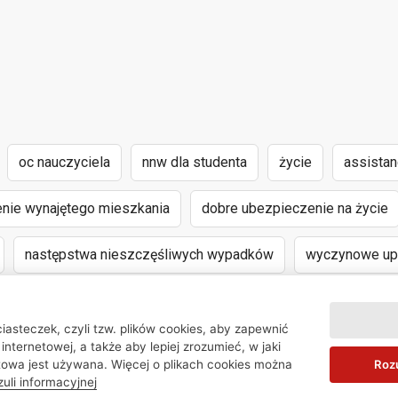
oc nauczyciela
nnw dla studenta
życie
assista
nie wynajętego mieszkania
dobre ubezpieczenie na życie
następstwa nieszczęśliwych wypadków
wyczynowe upr
iasteczek, czyli tzw. plików cookies, aby zapewnić
internetowej, a także aby lepiej zrozumieć, w jaki
© 2026 Bezpieczny.pl
Roz
towa jest używana. Więcej o plikach cookies można
zuli informacyjnej