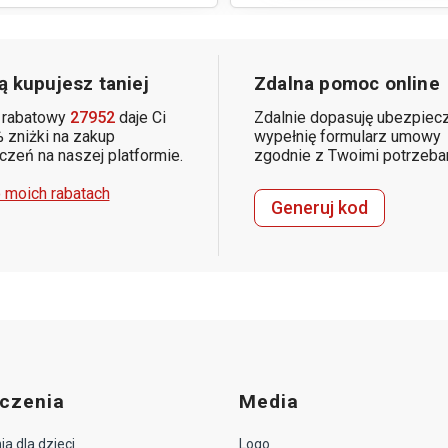
 kupujesz taniej
Zdalna pomoc online
 rabatowy
27952
daje Ci
Zdalnie dopasuję ubezpiecz
 zniżki na zakup
wypełnię formularz umowy
zeń na naszej platformie.
zgodnie z Twoimi potrzeba
 moich rabatach
Generuj kod
czenia
Media
a dla dzieci
Logo