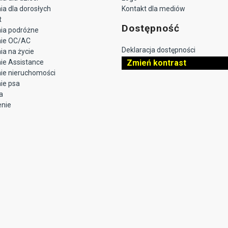
a dla dorosłych
Kontakt dla mediów
t
Dostępność
ia podróżne
nie OC/AC
Deklaracja dostępności
a na życie
ie Assistance
Zmień kontrast
ie nieruchomości
ie psa
a
enie