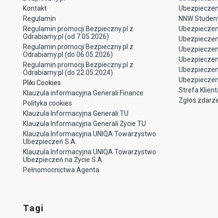
Kontakt
Ubezpieczeni
Regulamin
NNW Studen
Regulamin promocji Bezpieczny.pl z
Ubezpieczen
Odrabiamy.pl (od 7.05.2026)
Ubezpiecze
Regulamin promocji Bezpieczny.pl z
Ubezpieczeni
Odrabiamy.pl (do 06.05.2026)
Ubezpieczen
Regulamin promocji Bezpieczny.pl z
Ubezpieczen
Odrabiamy.pl (do 22.05.2024)
Ubezpieczen
Pliki Cookies
Strefa Klient
Klauzula informacyjna Generali Finance
Zgłoś zdarz
Polityka cookies
Klauzula Informacyjna Generali TU
Klauzula Informacyjna Generali Życie TU
Klauzula Informacyjna UNIQA Towarzystwo
Ubezpieczeń S.A.
Klauzula Informacyjna UNIQA Towarzystwo
Ubezpieczeń na Życie S.A.
Pełnomocnictwa Agenta
Tagi