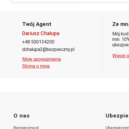
Twój Agent
Ze mną
Dariusz Chałupa
Mój kod
min. 10%
+48 500134200
ubezpiec
dchalupa2@bezpieczny.pl
Więcej o
Moje upoważnienia
Strona o mnie
O nas
Ubezpie
Bezpieczny.pl
Ubezpieczeni