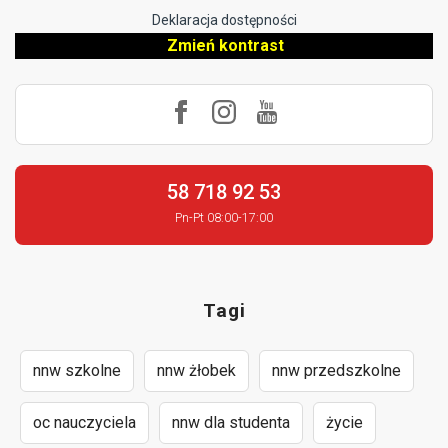
Deklaracja dostępności
Zmień kontrast
58 718 92 53
Pn-Pt 08:00-17:00
Tagi
nnw szkolne
nnw żłobek
nnw przedszkolne
oc nauczyciela
nnw dla studenta
życie