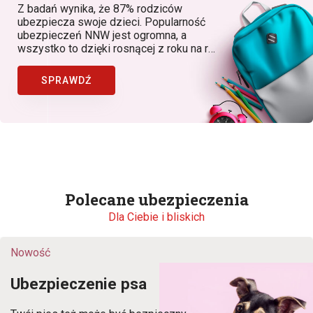
Z badań wynika, że 87% rodziców
ubezpiecza swoje dzieci. Popularność
ubezpieczeń NNW jest ogromna, a
wszystko to dzięki rosnącej z roku na rok
świadomości rodziców, dostępności
produktów, w których znaczącą rolę
SPRAWDŹ
odgrywa Bezpieczny.pl (Generali Polska)
jako lider ubezpieczeń NNW dziecka w
Polsce.
Polecane ubezpieczenia
Dla Ciebie i bliskich
Nowość
Ubezpieczenie psa