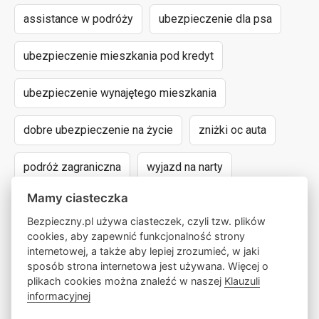
assistance w podróży
ubezpieczenie dla psa
ubezpieczenie mieszkania pod kredyt
ubezpieczenie wynajętego mieszkania
dobre ubezpieczenie na życie
zniżki oc auta
podróż zagraniczna
wyjazd na narty
Mamy ciasteczka
assistance dla aut powyżej 15 lat
Bezpieczny.pl używa ciasteczek, czyli tzw. plików
cookies, aby zapewnić funkcjonalność strony
następstwa nieszczęśliwych wypadków
internetowej, a także aby lepiej zrozumieć, w jaki
sposób strona internetowa jest używana. Więcej o
wyczynowe uprawianie sportów
lokalny pośrednik
plikach cookies można znaleźć w naszej
Klauzuli
informacyjnej