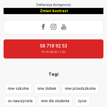
Deklaracja dostępności
Zmień kontrast
58 718 92 53
Pn-Pt 08:00-17:00
Tagi
nnw szkolne
nnw żłobek
nnw przedszkolne
oc nauczyciela
nnw dla studenta
życie