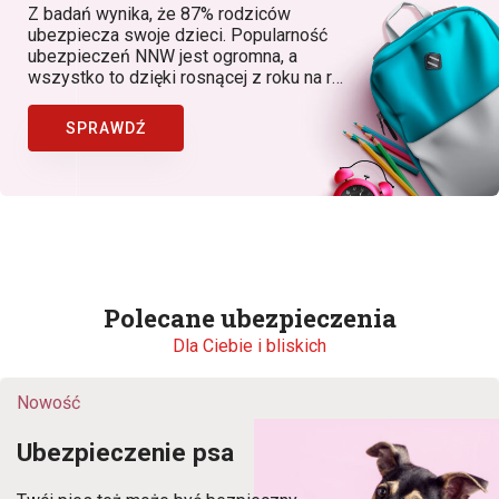
Z badań wynika, że 87% rodziców
ubezpiecza swoje dzieci. Popularność
ubezpieczeń NNW jest ogromna, a
wszystko to dzięki rosnącej z roku na rok
świadomości rodziców, dostępności
produktów, w których znaczącą rolę
SPRAWDŹ
odgrywa Bezpieczny.pl (Generali Polska)
jako lider ubezpieczeń NNW dziecka w
Polsce.
Polecane ubezpieczenia
Dla Ciebie i bliskich
Nowość
Ubezpieczenie psa