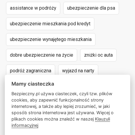
assistance w podróży
ubezpieczenie dla psa
ubezpieczenie mieszkania pod kredyt
ubezpieczenie wynajętego mieszkania
dobre ubezpieczenie na życie
zniżki oc auta
podróż zagraniczna
wyjazd na narty
Mamy ciasteczka
assistance dla aut powyżej 15 lat
Bezpieczny.pl używa ciasteczek, czyli tzw. plików
cookies, aby zapewnić funkcjonalność strony
następstwa nieszczęśliwych wypadków
internetowej, a także aby lepiej zrozumieć, w jaki
sposób strona internetowa jest używana. Więcej o
wyczynowe uprawianie sportów
lokalny pośrednik
plikach cookies można znaleźć w naszej
Klauzuli
informacyjnej