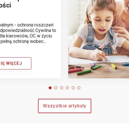
ości
watnym - ochrona roszczeń
Odpowiedzialność Cywilna to
 dla kierowców, OC w życiu
 pełną ochronę wobec
rzecich, których dotknęła
ona przez nas lub nasze
j woli. Poniżej kilka...
IĘ WIĘCEJ
Wszystkie artykuły