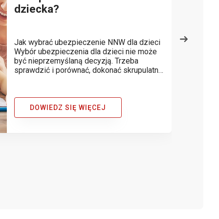
dziecka?
Jak wybrać ubezpieczenie NNW dla dzieci
Wybór ubezpieczenia dla dzieci nie może
być nieprzemyślaną decyzją. Trzeba
sprawdzić i porównać, dokonać skrupulatnej
analizy, bo przecież życie i zdrowie Twojej
pociechy są bezcenne. Gdy NNW szkolne
już opłacone i ochrona już trwa- Twoje...
DOWIEDZ SIĘ WIĘCEJ