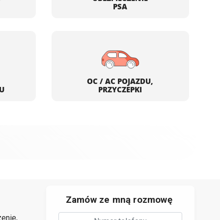
PSA
OC / AC POJAZDU,
U
PRZYCZEPKI
Zamów ze mną rozmowę
enie,