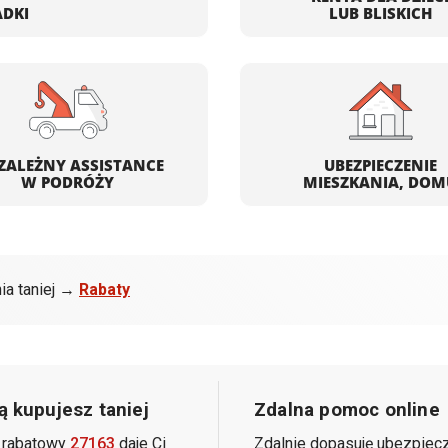
ADKI
LUB BLISKICH
ZALEŻNY ASSISTANCE
UBEZPIECZENIE
W PODRÓŻY
MIESZKANIA, DOM
ia taniej →
Rabaty
 kupujesz taniej
Zdalna pomoc online
 rabatowy
27163
daje Ci
Zdalnie dopasuję ubezpiecz