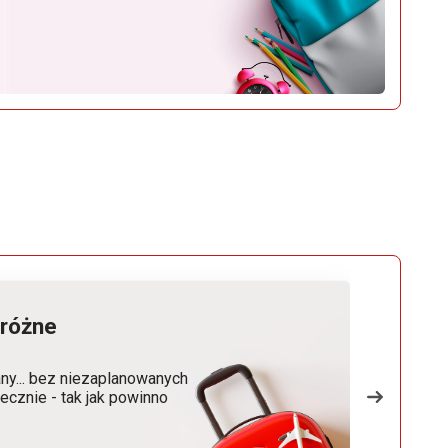
Nowość
różne
Ubezp
ny... bez niezaplanowanych
Twój pi
ecznie - tak jak powinno
kosztów 
ubezpie