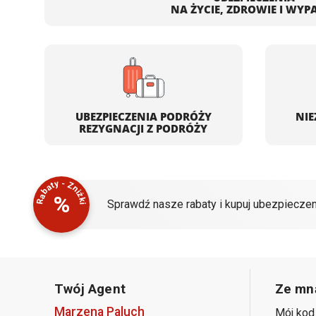
NA ŻYCIE, ZDROWIE I WYP
UBEZPIECZENIA PODRÓŻY
NIE
REZYGNACJI Z PODRÓŻY
Rabaty - Zniżki
%
Sprawdź nasze rabaty i kupuj ubezpieczen
Twój Agent
Ze mną
Marzena Paluch
Mój kod