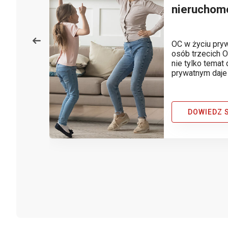
..
nieruchom
OC w życiu pry
w - na
osób trzecich 
 psiaka
nie tylko temat
prywatnym daje
roszczeń osób t
szkoda wyrządz
mienie bez nasze
DOWIEDZ S