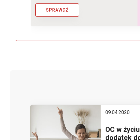
SPRAWDŹ
09.04.2020
OC w życiu
ch, a
dodatek d