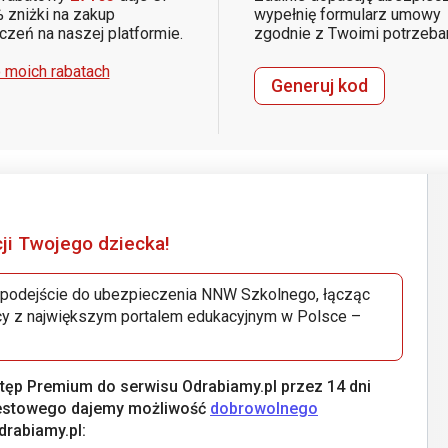
 zniżki na zakup
wypełnię formularz umowy
zeń na naszej platformie.
zgodnie z Twoimi potrzeba
 moich rabatach
Generuj kod
ji Twojego dziecka!
mo podejście do ubezpieczenia NNW Szkolnego, łącząc
acy z największym portalem edukacyjnym w Polsce –
stęp Premium do serwisu Odrabiamy.pl przez 14 dni
 testowego dajemy możliwość
dobrowolnego
rabiamy.pl: