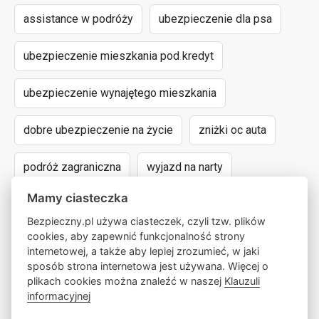
assistance w podróży
ubezpieczenie dla psa
ubezpieczenie mieszkania pod kredyt
ubezpieczenie wynajętego mieszkania
dobre ubezpieczenie na życie
zniżki oc auta
podróż zagraniczna
wyjazd na narty
Mamy ciasteczka
assistance dla aut powyżej 15 lat
Bezpieczny.pl używa ciasteczek, czyli tzw. plików
cookies, aby zapewnić funkcjonalność strony
następstwa nieszczęśliwych wypadków
internetowej, a także aby lepiej zrozumieć, w jaki
sposób strona internetowa jest używana. Więcej o
wyczynowe uprawianie sportów
lokalny pośrednik
plikach cookies można znaleźć w naszej
Klauzuli
informacyjnej