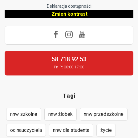
Deklaracja dostępności
Zmień kontrast
58 718 92 53
Pn-Pt 08:00-17:00
Tagi
nnw szkolne
nnw żłobek
nnw przedszkolne
oc nauczyciela
nnw dla studenta
życie