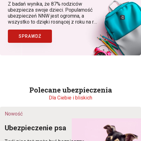
Z badań wynika, że 87% rodziców
ubezpiecza swoje dzieci. Popularność
ubezpieczeń NNW jest ogromna, a
wszystko to dzięki rosnącej z roku na rok
świadomości rodziców, dostępności
produktów, w których znaczącą rolę
SPRAWDŹ
odgrywa Bezpieczny.pl (Generali Polska)
jako lider ubezpieczeń NNW dziecka w
Polsce.
Polecane ubezpieczenia
Dla Ciebie i bliskich
Nowość
Ubezpieczenie psa