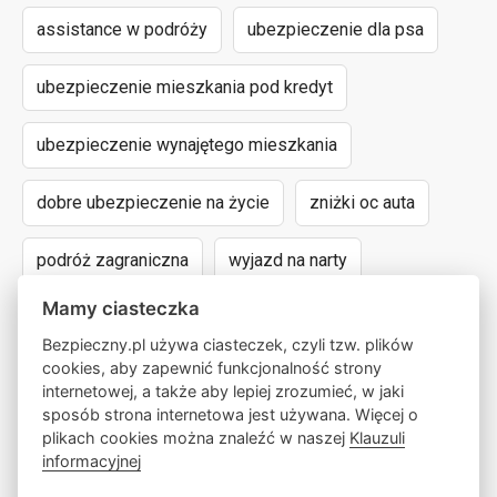
assistance w podróży
ubezpieczenie dla psa
ubezpieczenie mieszkania pod kredyt
ubezpieczenie wynajętego mieszkania
dobre ubezpieczenie na życie
zniżki oc auta
podróż zagraniczna
wyjazd na narty
Mamy ciasteczka
assistance dla aut powyżej 15 lat
Bezpieczny.pl używa ciasteczek, czyli tzw. plików
cookies, aby zapewnić funkcjonalność strony
następstwa nieszczęśliwych wypadków
internetowej, a także aby lepiej zrozumieć, w jaki
sposób strona internetowa jest używana. Więcej o
wyczynowe uprawianie sportów
lokalny pośrednik
plikach cookies można znaleźć w naszej
Klauzuli
informacyjnej