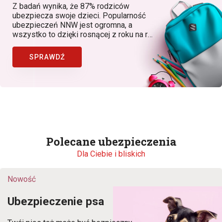
Z badań wynika, że 87% rodziców
ubezpiecza swoje dzieci. Popularność
ubezpieczeń NNW jest ogromna, a
wszystko to dzięki rosnącej z roku na rok
świadomości rodziców, dostępności
produktów, w których znaczącą rolę
SPRAWDŹ
odgrywa Bezpieczny.pl (Generali Polska)
jako lider ubezpieczeń NNW dziecka w
Polsce.
Polecane ubezpieczenia
Dla Ciebie i bliskich
Nowość
Ubezpieczenie psa