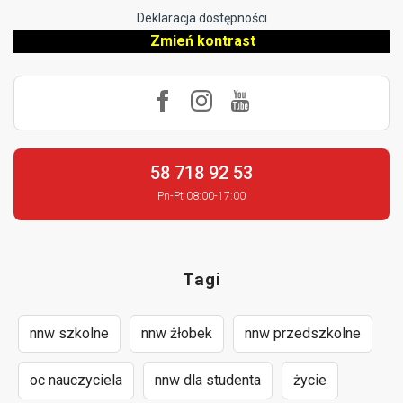
Deklaracja dostępności
Zmień kontrast
58 718 92 53
Pn-Pt 08:00-17:00
Tagi
nnw szkolne
nnw żłobek
nnw przedszkolne
oc nauczyciela
nnw dla studenta
życie